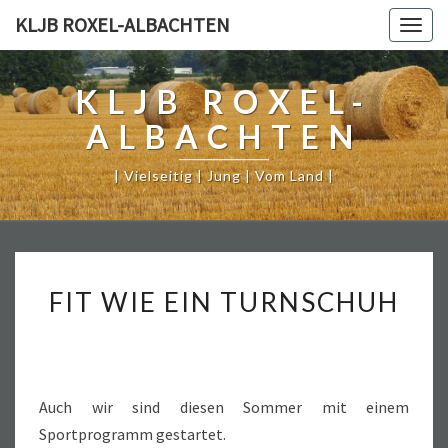
KLJB ROXEL-ALBACHTEN
Togg
navig
KLJB ROXEL-
ALBACHTEN
| Vielseitig | Jung | Vom Land |
FIT
FIT WIE EIN TURNSCHUH
WIE
EIN
TURNSCHUH
Auch wir sind diesen Sommer mit einem
Sportprogramm gestartet.